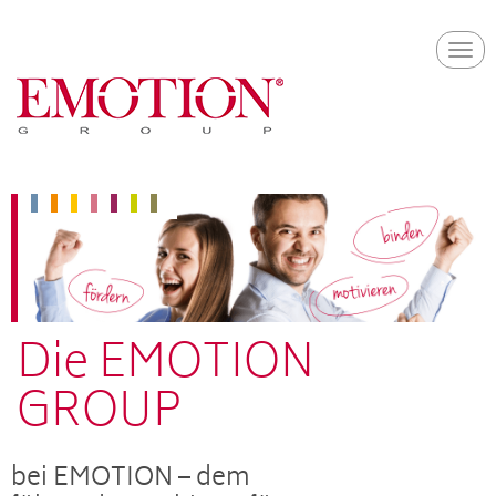
Skip
Togg
to
navi
main
content
Die EMOTION
GROUP
bei EMOTION – dem