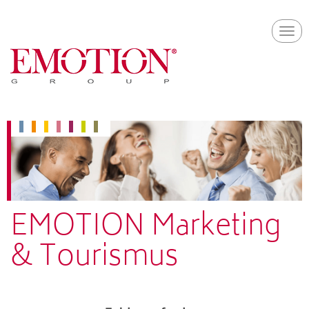
Skip
Togg
to
navi
main
content
EMOTION Marketing
& Tourismus