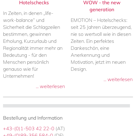
Hotelschecks
WOW - the new
generation
In Zeiten, in denen „life-
work-balance“ und
EMOTION – Hotelschecks:
Sicherheit die Schlagzeilen
seit 25 Jahren überzeugend,
bestimmen, gewinnen
nie so wertvoll wie in diesen
Erholung, Kurzurlaub und
Zeiten. Ein perfektes
Regionalität immer mehr an
Dankeschön, eine
Bedeutung - für den
Anerkennung und
Menschen persönlich
Motivation, jetzt im neuen
genauso wie für
Design.
Unternehmen!
... weiterlesen
... weiterlesen
Bestellung und Information
+43-(0)1-503 42 22-0
(AT)
+49-(0)89-356 584-0
(DE)